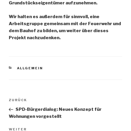
Grundstückseigentümer aufzunehmen.
Wir halten es außerdem für sinnvoll, eine
Arbeitsgruppe gemeinsam mit der Feuerwehr und
dem Bauhof zu bilden, um weiter über dieses
Projekt nachzudenken.
KATEGORIEN
ALLGEMEIN
Beitragsnavigation
Vorheriger
ZURÜCK
Beitrag
SPD-Bürgerdialog: Neues Konzept für
Wohnungen vorgestellt
Nächster
WEITER