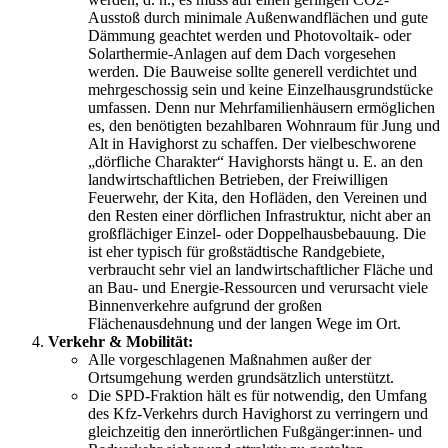
Ausstoß durch minimale Außenwandflächen und gute
Dämmung geachtet werden und Photovoltaik- oder
Solarthermie-Anlagen auf dem Dach vorgesehen
werden. Die Bauweise sollte generell verdichtet und
mehrgeschossig sein und keine Einzelhausgrundstücke
umfassen. Denn nur Mehrfamilienhäusern ermöglichen
es, den benötigten bezahlbaren Wohnraum für Jung und
Alt in Havighorst zu schaffen. Der vielbeschworene
„dörfliche Charakter“ Havighorsts hängt u. E. an den
landwirtschaftlichen Betrieben, der Freiwilligen
Feuerwehr, der Kita, den Hofläden, den Vereinen und
den Resten einer dörflichen Infrastruktur, nicht aber an
großflächiger Einzel- oder Doppelhausbebauung. Die
ist eher typisch für großstädtische Randgebiete,
verbraucht sehr viel an landwirtschaftlicher Fläche und
an Bau- und Energie-Ressourcen und verursacht viele
Binnenverkehre aufgrund der großen
Flächenausdehnung und der langen Wege im Ort.
Verkehr & Mobilität:
Alle vorgeschlagenen Maßnahmen außer der
Ortsumgehung werden grundsätzlich unterstützt.
Die SPD-Fraktion hält es für notwendig, den Umfang
des Kfz-Verkehrs durch Havighorst zu verringern und
gleichzeitig den innerörtlichen Fußgänger:innen- und