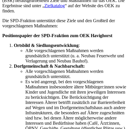
(BSR) herausgearbeiteten Ziele und Maßnahmen für das OEK. Die
Ergebnisse sind unter „
Zielkatalog
“ auf der Website des OEK zu
finden.
Die SPD-Fraktion unterstützt diese Ziele und den Großteil der
vorgeschlagenen Maßnahmen:
Positionspapier der SPD-Fraktion zum OEK Havighorst
Ortsbild & Siedlungsentwicklung
:
Alle vorgeschlagenen Maßnahmen werden
grundsätzlich unterstützt (u. a. Neubau Feuerwehr und
Verlagerung und Neubau Bauhof).
Dorfgemeinschaft & Nachbarschaft:
Alle vorgeschlagenen Maßnahmen werden
grundsätzlich unterstützt.
Es wird angeregt, bei den vorgeschlagenen
Maßnahmen insbesondere ältere Mitbürger:innen sowie
Kinder und Jugendliche mit ihren jeweiligen Interessen
zu berücksichtigen. Die Berücksichtigung der
Interessen Älterer betrifft zusätzlich zur Barrierefreiheit
auf Wegen und im Dorfgemeinschaftshaus auch andere
Infrastrukturen, die besonders auf Ältere zugeschnitten
sind bzw. bei denen Ältere möglicherweise andere
Interessen und Bedürfnisse haben (Café, Ärzt:innen,
ÖPNV, Geschäfte, Gestaltung öffentlicher Plätze usw.).