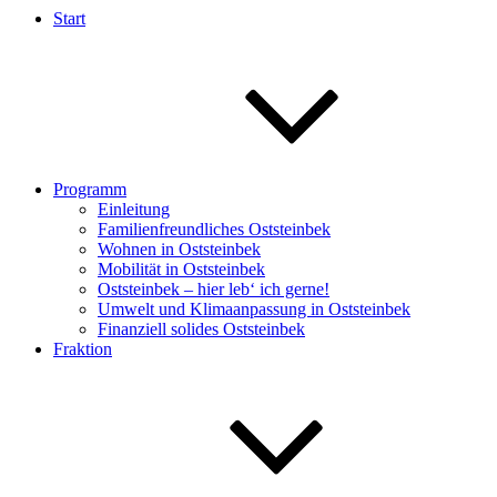
Start
Programm
Einleitung
Familienfreundliches Oststeinbek
Wohnen in Oststeinbek
Mobilität in Oststeinbek
Oststeinbek – hier leb‘ ich gerne!
Umwelt und Klimaanpassung in Oststeinbek
Finanziell solides Oststeinbek
Fraktion