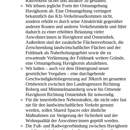
Radverkehr sicher und attraktiv zu gestalten.
Wir lehnen jegliche Form der Ortsumgehung
Havighorsts ab. Eine Ortsumgehung verringert
bekanntlich das Kfz-Verkehrsaufkommen nicht,
sondern erhöht es durch seine Attraktivität gegenüber
anderen Routen und anderen Verkehrsmitteln und führt
dadurch zu einer erhöhten Belastung vieler
Anwohner:innen in Havighorst und Oststeinbek.
Außerdem sind der zusätzliche Flächenverbrauch, die
Zerschneidung landwirtschaftlicher Flächen und der
Feldmark als Naherholungsgebiet sowie die zu
erwartende Verlärmung der Feldmark weitere Gründe,
eine Ortsumgehung Havighorsts abzulehnen.
Wir halten – auch vor dem Hintergrund neuer
gesetzlicher Vorgaben – eine durchgehende
Geschwindigkeitsbegrenzung auf 30km/h im gesamten
Ortsbereich zwischen den Landesgrenzen Richtung
Boberg und Mümmelmannsberg sowie bis Ortsende
Havighorst Richtung Oststeinbek für notwendig.
Für die innerörtlichen Nebenstraßen, die nicht oder fast
nie für den landwirtschaftlichen Verkehr genutzt
werden, sollen Shared Spaces oder ähnliche
Maßnahmen zur Steigerung der Sicherheit und der
Wohnqualität der Anwohner:innen geprüft werden.
Die Fuß- und Radwegverbindung zwischen Havighorst