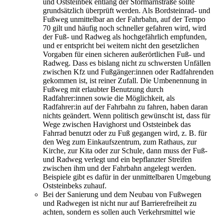
und Oststeinbek entlang der Stormarnstraße sollte
grundsätzlich überprüft werden. Als Bordsteinrad- und
Fußweg unmittelbar an der Fahrbahn, auf der Tempo
70 gilt und häufig noch schneller gefahren wird, wird
der Fuß- und Radweg als hochgefährlich empfunden,
und er entspricht bei weitem nicht den gesetzlichen
Vorgaben für einen sicheren außerörtlichen Fuß- und
Radweg. Dass es bislang nicht zu schwersten Unfällen
zwischen Kfz und Fußgänger:innen oder Radfahrenden
gekommen ist, ist reiner Zufall. Die Umbenennung in
Fußweg mit erlaubter Benutzung durch
Radfahrer:innen sowie die Möglichkeit, als
Radfahrer:in auf der Fahrbahn zu fahren, haben daran
nichts geändert. Wenn politisch gewünscht ist, dass für
Wege zwischen Havighorst und Oststeinbek das
Fahrrad benutzt oder zu Fuß gegangen wird, z. B. für
den Weg zum Einkaufszentrum, zum Rathaus, zur
Kirche, zur Kita oder zur Schule, dann muss der Fuß-
und Radweg verlegt und ein bepflanzter Streifen
zwischen ihm und der Fahrbahn angelegt werden.
Beispiele gibt es dafür in der unmittelbaren Umgebung
Oststeinbeks zuhauf.
Bei der Sanierung und dem Neubau von Fußwegen
und Radwegen ist nicht nur auf Barrierefreiheit zu
achten, sondern es sollen auch Verkehrsmittel wie