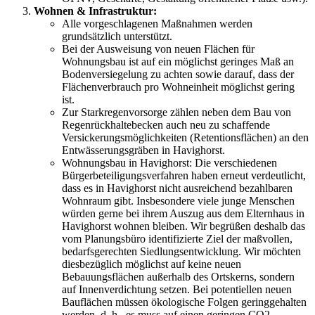
Wohnen & Infrastruktur:
Alle vorgeschlagenen Maßnahmen werden
grundsätzlich unterstützt.
Bei der Ausweisung von neuen Flächen für
Wohnungsbau ist auf ein möglichst geringes Maß an
Bodenversiegelung zu achten sowie darauf, dass der
Flächenverbrauch pro Wohneinheit möglichst gering
ist.
Zur Starkregenvorsorge zählen neben dem Bau von
Regenrückhaltebecken auch neu zu schaffende
Versickerungsmöglichkeiten (Retentionsflächen) an den
Entwässerungsgräben in Havighorst.
Wohnungsbau in Havighorst: Die verschiedenen
Bürgerbeteiligungsverfahren haben erneut verdeutlicht,
dass es in Havighorst nicht ausreichend bezahlbaren
Wohnraum gibt. Insbesondere viele junge Menschen
würden gerne bei ihrem Auszug aus dem Elternhaus in
Havighorst wohnen bleiben. Wir begrüßen deshalb das
vom Planungsbüro identifizierte Ziel der maßvollen,
bedarfsgerechten Siedlungsentwicklung. Wir möchten
diesbezüglich möglichst auf keine neuen
Bebauungsflächen außerhalb des Ortskerns, sondern
auf Innenverdichtung setzen. Bei potentiellen neuen
Bauflächen müssen ökologische Folgen geringgehalten
werden, d. h., es muss auf einen geringen CO2-