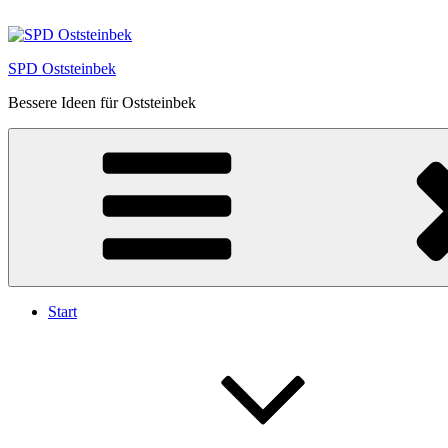
Zum
Inhalt
springen
SPD Oststeinbek
Bessere Ideen für Oststeinbek
Start