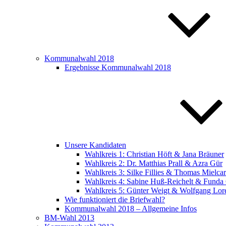
Kommunalwahl 2018
Ergebnisse Kommunalwahl 2018
Unsere Kandidaten
Wahlkreis 1: Christian Höft & Jana Bräuner
Wahlkreis 2: Dr. Matthias Prall & Azra Gür
Wahlkreis 3: Silke Fillies & Thomas Mielca
Wahlkreis 4: Sabine Huß-Reichelt & Funda
Wahlkreis 5: Günter Weigt & Wolfgang Lor
Wie funktioniert die Briefwahl?
Kommunalwahl 2018 – Allgemeine Infos
BM-Wahl 2013