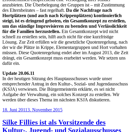
anzubieten. Die Überbelegung der Gruppen ist – mit Zustimmung
des Elternbeirates – fast regelhaft.
Da die Nachfrage nach
Hortplätzen (und auch nach Krippenplätzen) kontinuierlich
steigt, ist es dringend geboten, ein Gesamtkonzept zu erstellen,
um das ständige Improvisieren zu beenden und Verlässlichkeit
für die Familien herzustellen.
Ein Gesamtkonzept wird nicht
schnell zu erstellen sein, hilft auch nicht für eine kurzfristige
Lösung. Zur Zeit erfüllen wir die gesetzliche Quotenregelung, nach
der wir die Plätze in Krippe, Elementargruppen und Hort vorhalten
müssen. Diese Quotenregelung endet aber im August 2013, die Zeit
drängt, ein Gesamtkonzept muss erarbeitet werden. Wir setzen uns
dafür ein.
Update 20.06.11
In der heutigen Sitzung des Hauptausschusses wurde unser
entsprechender Antrag in den Kultur-, Sozial- und Jugendausschuss
(KSJA) verwiesen. Die Bürgermeisterin erklärte, es sei nicht
Aufgabe der Verwaltung, ein solches Konzept zu erstellen. Wir
werden über dieses Thema im nächsten KSJA diskutieren.
Veröffentlicht
18. Juni 2011
3. November 2015
am
Silke Fillies ist als Vorsitzende des
Kultur-, Jugend- und Sozialausschusses