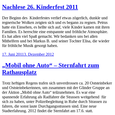
am
Nachlese 26. Kinderfest 2011
Der Beginn des Kinderfestes verlief etwas zögerlich, dunkle und
regnerische Wolken zeigten sich und es begann zu regnen. Petrus
hatte ein Einsehen, es hellte sich auf, viele Kinder kamen mit ihren
Familien. Es herrschte eine entspannte und fröhliche Atmosphäre.
Es hat allen viel Spaß gemacht. Wir bedanken uns bei allen
Mithelfern und bei Markus B. und seiner Tochter Elisa, die wieder
für fröhliche Musik gesorgt haben.
Veröffentlicht
17. Juni 2011
3. Dezember 2012
am
„Mobil ohne Auto“ – Sternfahrt zum
Rathausplatz
Trotz heftigen Regens trafen sich unverdrossen ca. 20 Oststeinbeker
und Oststeinbekerinnen, um zusammen mit der Glinder Gruppe an
der Aktion „Mobil ohne Auto“ teilzunehmen. Es war eine
spannende Erfahrung als Radfahrer die Strassen weitgehend für
sich zu haben, unter Polizeibegleitung in Ruhe durch Strassen zu
fahren, die sonst laute Durchgangsstrassen sind. Eine neue
Stadterfahrung. 2012 findet die Sternfahrt am 17.6. statt.