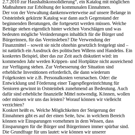
2.7.2010 zur Haushaltskonsolidierung“, ein Katalog mit möglichen
Maßnahmen zur Erhöhung der kommunalen Einnahmen.
Der von der Verwaltung dankenswerterweise auf unsere Belange in
Oststeinbek gekürzte Katalog war dann auch Gegenstand der
beginnenden Beratungen, die fortgesetzt werden müssen. Welche
Beträge stehen eigentlich hinter welchen Vorschlägen und was
bedeuten mögliche Veränderungen inhaltlich für die Bürger und
Bürgerinnen, für das Vereinsleben? Die Verwendung der
Finanzmittel – soweit sie nicht ohnehin gesetzlich festgelegt sind –
ist natürlich ein Ausdruck des politischen Willens und Handelns. Ein
konkretes Beispiel, über das zur Zeit auch diskutiert wird: im
kommenden Jahr werden Krippen- und Hortplätze nicht ausreichend
zur Verfügung stehen. Zur Verbesserung der Situation sind
erhebliche Investitionen erforderlich, die dann wiederum
Folgekosten wie z.B. Personalkosten verursachen. Oder: die
Entwicklung und Förderung einer Tagespflegeeinrichtung für
Senioren gewinnt in Oststeinbek zunehmend an Bedeutung. Auch
dafür sind erhebliche finanzielle Mittel notwendig. Können, wollen
oder müssen wir uns das leisten? Worauf können wir vielleicht
verzichten?
Konkret heißt es. Welche Möglichkeiten der Steigerung der
Einnahmen gibt es auf der einen Seite, bzw. in welchem Bereich
können wir Einsparungen vornehmen in dem Wissen, dass
Einsparungen für die Bürger und Bürgerinnen immer spürbar sind.
Die Grundfrage für uns lautet: wie können wir unserer