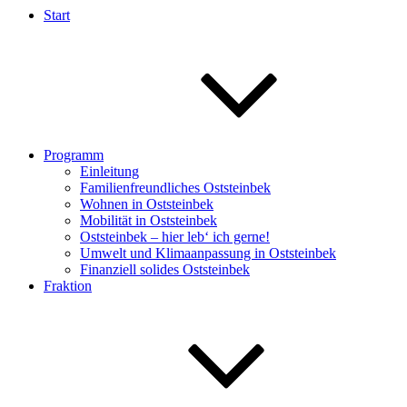
Start
Programm
Einleitung
Familienfreundliches Oststeinbek
Wohnen in Oststeinbek
Mobilität in Oststeinbek
Oststeinbek – hier leb‘ ich gerne!
Umwelt und Klimaanpassung in Oststeinbek
Finanziell solides Oststeinbek
Fraktion