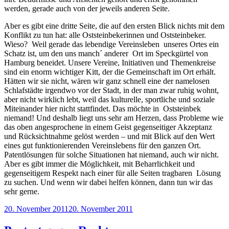
werden, gerade auch von der jeweils anderen Seite.
Aber es gibt eine dritte Seite, die auf den ersten Blick nichts mit dem
Konflikt zu tun hat: alle Oststeinbekerinnen und Oststeinbeker.
Wieso? Weil gerade das lebendige Vereinsleben unseres Ortes ein
Schatz ist, um den uns manch´ anderer Ort im Speckgürtel von
Hamburg beneidet. Unsere Vereine, Initiativen und Themenkreise
sind ein enorm wichtiger Kitt, der die Gemeinschaft im Ort erhält.
Hätten wir sie nicht, wären wir ganz schnell eine der namelosen
Schlafstädte irgendwo vor der Stadt, in der man zwar ruhig wohnt,
aber nicht wirklich lebt, weil das kulturelle, sportliche und soziale
Miteinander hier nicht stattfindet. Das möchte in Oststeinbek
niemand! Und deshalb liegt uns sehr am Herzen, dass Probleme wie
das oben angesprochene in einem Geist gegenseitiger Akzeptanz
und Rücksichtnahme gelöst werden – und mit Blick auf den Wert
eines gut funktionierenden Vereinslebens für den ganzen Ort.
Patentlösungen für solche Situationen hat niemand, auch wir nicht.
Aber es gibt immer die Möglichkeit, mit Beharrlichkeit und
gegenseitigem Respekt nach einer für alle Seiten tragbaren Lösung
zu suchen. Und wenn wir dabei helfen können, dann tun wir das
sehr gerne.
Veröffentlicht
20. November 2011
20. November 2011
am