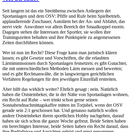
Seit langem ist das ein Streitthema zwischen Anliegern der
Sportanlagen und dem OSV: Pfiffe und Rufe beim Spielbetrieb,
applaudierende Zuschauer, Autolärm bei der An- und Abfahrt, das
nervt viele Anwohner vor allem Bereich der Smaalkoppel enorm.
Dagegen stehen die Interessen der Sportler, sie wollen ihre
Trainingszeiten behalten und ihre Punktspiele zu angemessenen
Zeiten durchführen können.
Wer ist nun im Recht? Diese Frage kann man juristisch klären
lassen; es gibt Gesetze und Vorschriften, die die erlaubten
Lärmimmissionen durch Sportanlagen festsetzen; es gibt Gutachter,
die mit unterschiedlichen Methoden Lärm messen und bewerten;
und es gibt Rechtsanwälte, die in langwierigen gerichtlichen
Verfahren Regelungen für den jeweiligen Einzelfall erstreiten.
Aber hilft das wirklich weiter? Ehrlich gesagt : nein. Natürlich
haben die Oststeinbeker, die in der Nähe von Sportanlagen wohnen,
ein Recht auf Ruhe – wer trinkt schon gerne seinen
Sonnabendnachmittagskaffee mitten im Torjubel, wenn der OSV
gerade sein 2:1 geschossen hat. Und genauso natürlich wollen
andere Oststeinbeker ihrem sportlichen Hobby nachgehen, darauf
haben sie sich schon die ganze Woche gefreut. Beide Seiten haben
ein berechtigtes Interesse, beide Seiten haben ein Recht darauf, dass
ihre Bedürfnisse und Ansichten gehört und ernst genommen