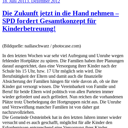
Veröffentlicht
18. Juni 2011
3. Dezember 2012
am
Die Zukunft jetzt in die Hand nehmen –
SPD fordert Gesamtkonzept für
Kinderbetreuung!
(Bildquelle: nailiaschwarz / photocase.com)
In den letzten Wochen war sehr viel Aufregung und Unruhe wegen
fehlender Hortplätze zu spüren. Die Familien haben ihre Planungen
darauf ausgerichtet, dass eine Versorgung ihrer Kinder nach der
Schule bis 15 Uhr, bzw. 17 Uhr möglich sein wird. Die
Berufstätigkeit der Eltern und damit auch die finanzielle
Absicherung der Familien hängen für viele davon ab, ob sie ihre
Kinder gut versorgt wissen. Die Vereinbarkeit von Familie und
Beruf für beide Eltern wird politisch von allen Parteien immer
wieder gefordert und auch gefördert. Nun reichen die vorhandenen
Plätze trotz Überbelegung der Hortgruppen nicht aus. Die Unruhe
und Verzweiflung mancher Familien ist von daher gut
nachzuvollziehen.
Die Gemeinde Oststeinbek hat in den letzten Jahren immer wieder
versucht und es auch geschafft, möglichst für alle Kinder den
Erfordernissen entsprechend eine Versorgung ihrer Kinder