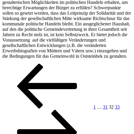
gestalterischen Möglichkeiten im politischen Handeln erhalten, um
berechtige Erwartungen der Bürger zu erfüllen? Schwerpunkte
sollen so gesetzt werden, dass das Leitprinzip der Solidarität und der
Stärkung der gesellschaftlichen Mitte wirksame Richtschnur für das
kommunale politische Handeln bleibt. Ein ausgeglichener Haushalt,
auf den die politische Gemeindevertretung in ihrer Gesamtheit seit
Jahren zu Recht stolz ist, ist kein Selbstzweck. Er bietet jedoch die
Voraussetzung auf die vielfältigen Veränderungen und
gesellschaftlichen Entwicklungen (z.B. die veränderten
Erwerbsbiografien von Müttern und Vätern usw.) einzugehen und
die Bedingungen für das Gemeinwohl in Oststeinbek zu gestalten.
Beitragsnavigation
Vorherige
Seite
Seite
Seite
Seite
Nächst
Seite
Seite
1
…
31
32
33