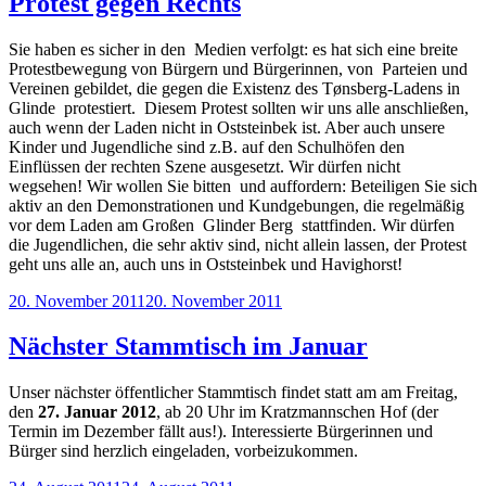
Protest gegen Rechts
Sie haben es sicher in den Medien verfolgt: es hat sich eine breite
Protestbewegung von Bürgern und Bürgerinnen, von Parteien und
Vereinen gebildet, die gegen die Existenz des Tønsberg-Ladens in
Glinde protestiert. Diesem Protest sollten wir uns alle anschließen,
auch wenn der Laden nicht in Oststeinbek ist. Aber auch unsere
Kinder und Jugendliche sind z.B. auf den Schulhöfen den
Einflüssen der rechten Szene ausgesetzt. Wir dürfen nicht
wegsehen! Wir wollen Sie bitten und auffordern: Beteiligen Sie sich
aktiv an den Demonstrationen und Kundgebungen, die regelmäßig
vor dem Laden am Großen Glinder Berg stattfinden. Wir dürfen
die Jugendlichen, die sehr aktiv sind, nicht allein lassen, der Protest
geht uns alle an, auch uns in Oststeinbek und Havighorst!
Veröffentlicht
20. November 2011
20. November 2011
am
Nächster Stammtisch im Januar
Unser nächster öffentlicher Stammtisch findet statt am am Freitag,
den
27. Januar 2012
, ab 20 Uhr im Kratzmannschen Hof (der
Termin im Dezember fällt aus!). Interessierte Bürgerinnen und
Bürger sind herzlich eingeladen, vorbeizukommen.