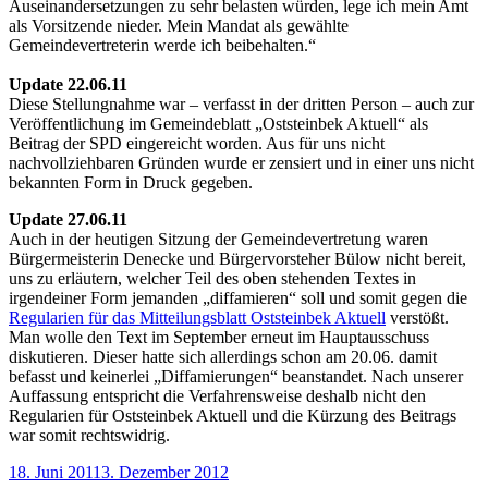
Auseinandersetzungen zu sehr belasten würden, lege ich mein Amt
als Vorsitzende nieder. Mein Mandat als gewählte
Gemeindevertreterin werde ich beibehalten.“
Update 22.06.11
Diese Stellungnahme war – verfasst in der dritten Person – auch zur
Veröffentlichung im Gemeindeblatt „Oststeinbek Aktuell“ als
Beitrag der SPD eingereicht worden. Aus für uns nicht
nachvollziehbaren Gründen wurde er zensiert und in einer uns nicht
bekannten Form in Druck gegeben.
Update 27.06.11
Auch in der heutigen Sitzung der Gemeindevertretung waren
Bürgermeisterin Denecke und Bürgervorsteher Bülow nicht bereit,
uns zu erläutern, welcher Teil des oben stehenden Textes in
irgendeiner Form jemanden „diffamieren“ soll und somit gegen die
Regularien für das Mitteilungsblatt Oststeinbek Aktuell
verstößt.
Man wolle den Text im September erneut im Hauptausschuss
diskutieren. Dieser hatte sich allerdings schon am 20.06. damit
befasst und keinerlei „Diffamierungen“ beanstandet. Nach unserer
Auffassung entspricht die Verfahrensweise deshalb nicht den
Regularien für Oststeinbek Aktuell und die Kürzung des Beitrags
war somit rechtswidrig.
Veröffentlicht
18. Juni 2011
3. Dezember 2012