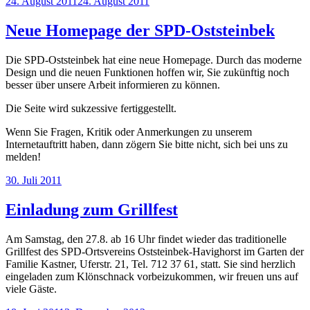
Veröffentlicht
24. August 2011
24. August 2011
am
Neue Homepage der SPD-Oststeinbek
Die SPD-Oststeinbek hat eine neue Homepage. Durch das moderne
Design und die neuen Funktionen hoffen wir, Sie zukünftig noch
besser über unsere Arbeit informieren zu können.
Die Seite wird sukzessive fertiggestellt.
Wenn Sie Fragen, Kritik oder Anmerkungen zu unserem
Internetauftritt haben, dann zögern Sie bitte nicht, sich bei uns zu
melden!
Veröffentlicht
30. Juli 2011
am
Einladung zum Grillfest
Am Samstag, den 27.8. ab 16 Uhr findet wieder das traditionelle
Grillfest des SPD-Ortsvereins Oststeinbek-Havighorst im Garten der
Familie Kastner, Uferstr. 21, Tel. 712 37 61, statt. Sie sind herzlich
eingeladen zum Klönschnack vorbeizukommen, wir freuen uns auf
viele Gäste.