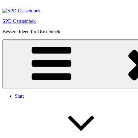
Zum
Inhalt
springen
SPD Oststeinbek
Bessere Ideen für Oststeinbek
Start