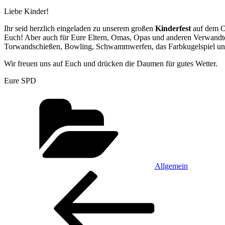
Liebe Kinder!
Ihr seid herzlich eingeladen zu unserem großen
Kinderfest
auf dem O
Euch! Aber auch für Eure Eltern, Omas, Opas und anderen Verwandten 
Torwandschießen, Bowling, Schwammwerfen, das Farbkugelspiel und F
Wir freuen uns auf Euch und drücken die Daumen für gutes Wetter.
Eure SPD
Kategorien
Allgemein
Beitragsnavigation
Vorheriger
Beitrag