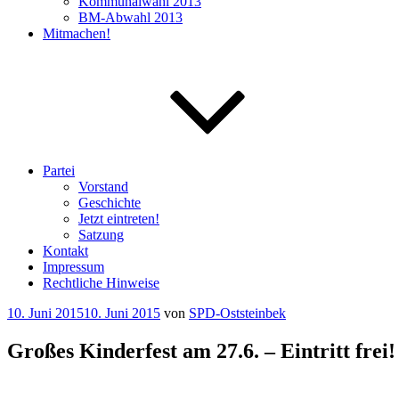
Kommunalwahl 2013
BM-Abwahl 2013
Mitmachen!
Partei
Vorstand
Geschichte
Jetzt eintreten!
Satzung
Kontakt
Impressum
Rechtliche Hinweise
Veröffentlicht
10. Juni 2015
10. Juni 2015
von
SPD-Oststeinbek
am
Großes Kinderfest am 27.6. – Eintritt frei!