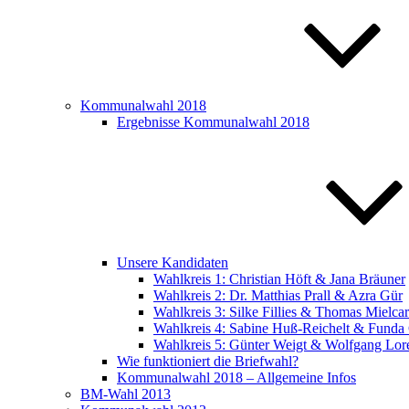
Kommunalwahl 2018
Ergebnisse Kommunalwahl 2018
Unsere Kandidaten
Wahlkreis 1: Christian Höft & Jana Bräuner
Wahlkreis 2: Dr. Matthias Prall & Azra Gür
Wahlkreis 3: Silke Fillies & Thomas Mielca
Wahlkreis 4: Sabine Huß-Reichelt & Funda
Wahlkreis 5: Günter Weigt & Wolfgang Lor
Wie funktioniert die Briefwahl?
Kommunalwahl 2018 – Allgemeine Infos
BM-Wahl 2013