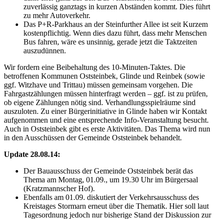
zuverlässig ganztags in kurzen Abständen kommt. Dies führt
zu mehr Autoverkehr.
Das P+R-Parkhaus an der Steinfurther Allee ist seit Kurzem
kostenpflichtig. Wenn dies dazu führt, dass mehr Menschen
Bus fahren, wäre es unsinnig, gerade jetzt die Taktzeiten
auszudünnen.
Wir fordern eine Beibehaltung des 10-Minuten-Taktes.
Die
betroffenen Kommunen Oststeinbek, Glinde und Reinbek (sowie
ggf. Witzhave und Trittau) müssen gemeinsam vorgehen. Die
Fahrgastzählungen müssen hinterfragt werden – ggf. ist zu prüfen,
ob eigene Zählungen nötig sind. Verhandlungsspielräume sind
auszuloten. Zu einer Bürgerinitiative in Glinde haben wir Kontakt
aufgenommen und eine entsprechende Info-Veranstaltung besucht.
Auch in Oststeinbek gibt es erste Aktivitäten. Das Thema wird nun
in den Ausschüssen der Gemeinde Oststeinbek behandelt.
Update 28.08.14:
Der Bauausschuss der Gemeinde Oststeinbek berät das
Thema am Montag, 01.09., um 19.30 Uhr im Bürgersaal
(Kratzmannscher Hof).
Ebenfalls am 01.09. diskutiert der Verkehrsausschuss des
Kreistages Stormarn erneut über die Thematik. Hier soll laut
Tagesordnung jedoch nur bisherige Stand der Diskussion zur