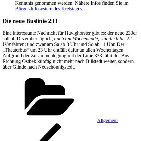
Kenntnis genommen werden. Nähere Infos finden Sie im
Bürger-Infosystem des Kreistages
.
Die neue Buslinie 233
Eine interessante Nachricht für Havighorster gibt es: der neue 233er
soll ab Dezember täglich,
auch am Wochenende, stündlich bis 22
Uhr
fahren: und zwar am Sa ab 8 Uhr und So ab 11 Uhr. Der
„Theaterbus“ um 23 Uhr entfällt dafür an allen Wochentagen.
Aufgrund der Zusammenlegung mit der Linie 333 fährt der Bus
Richtung Ostbek künftig nicht mehr nach Billstedt weiter, sondern
über Glinde nach Neuschönnigstedt.
Kategorien
Allgemein
Beitragsnavigation
Vorheriger
Beitrag