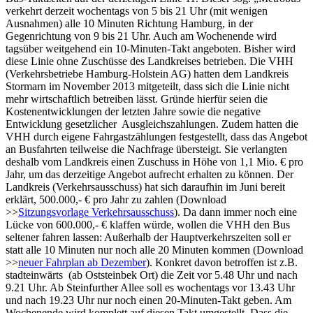
verkehrt derzeit wochentags von 5 bis 21 Uhr (mit wenigen
Ausnahmen) alle 10 Minuten Richtung Hamburg, in der
Gegenrichtung von 9 bis 21 Uhr. Auch am Wochenende wird
tagsüber weitgehend ein 10-Minuten-Takt angeboten. Bisher wird
diese Linie ohne Zuschüsse des Landkreises betrieben. Die VHH
(Verkehrsbetriebe Hamburg-Holstein AG) hatten dem Landkreis
Stormarn im November 2013 mitgeteilt, dass sich die Linie nicht
mehr wirtschaftlich betreiben lässt. Gründe hierfür seien die
Kostenentwicklungen der letzten Jahre sowie die negative
Entwicklung gesetzlicher Ausgleichszahlungen. Zudem hatten die
VHH durch eigene Fahrgastzählungen festgestellt, dass das Angebot
an Busfahrten teilweise die Nachfrage übersteigt. Sie verlangten
deshalb vom Landkreis einen Zuschuss in Höhe von 1,1 Mio. € pro
Jahr, um das derzeitige Angebot aufrecht erhalten zu können. Der
Landkreis (Verkehrsausschuss) hat sich daraufhin im Juni bereit
erklärt, 500.000,- € pro Jahr zu zahlen (Download
>>
Sitzungsvorlage Verkehrsausschuss
). Da dann immer noch eine
Lücke von 600.000,- € klaffen würde, wollen die VHH den Bus
seltener fahren lassen: Außerhalb der Hauptverkehrszeiten soll er
statt alle 10 Minuten nur noch alle 20 Minuten kommen (Download
>>
neuer Fahrplan ab Dezember
). Konkret davon betroffen ist z.B.
stadteinwärts (ab Oststeinbek Ort) die Zeit vor 5.48 Uhr und nach
9.21 Uhr. Ab Steinfurther Allee soll es wochentags vor 13.43 Uhr
und nach 19.23 Uhr nur noch einen 20-Minuten-Takt geben. Am
Wochenende wird komplett auf diesen Takt umgestellt. Dass die