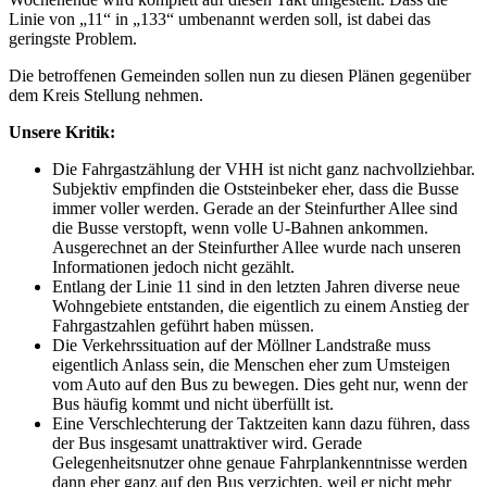
Linie von „11“ in „133“ umbenannt werden soll, ist dabei das
geringste Problem.
Die betroffenen Gemeinden sollen nun zu diesen Plänen gegenüber
dem Kreis Stellung nehmen.
Unsere Kritik:
Die Fahrgastzählung der VHH ist nicht ganz nachvollziehbar.
Subjektiv empfinden die Oststeinbeker eher, dass die Busse
immer voller werden. Gerade an der Steinfurther Allee sind
die Busse verstopft, wenn volle U-Bahnen ankommen.
Ausgerechnet an der Steinfurther Allee wurde nach unseren
Informationen jedoch nicht gezählt.
Entlang der Linie 11 sind in den letzten Jahren diverse neue
Wohngebiete entstanden, die eigentlich zu einem Anstieg der
Fahrgastzahlen geführt haben müssen.
Die Verkehrssituation auf der Möllner Landstraße muss
eigentlich Anlass sein, die Menschen eher zum Umsteigen
vom Auto auf den Bus zu bewegen. Dies geht nur, wenn der
Bus häufig kommt und nicht überfüllt ist.
Eine Verschlechterung der Taktzeiten kann dazu führen, dass
der Bus insgesamt unattraktiver wird. Gerade
Gelegenheitsnutzer ohne genaue Fahrplankenntnisse werden
dann eher ganz auf den Bus verzichten, weil er nicht mehr