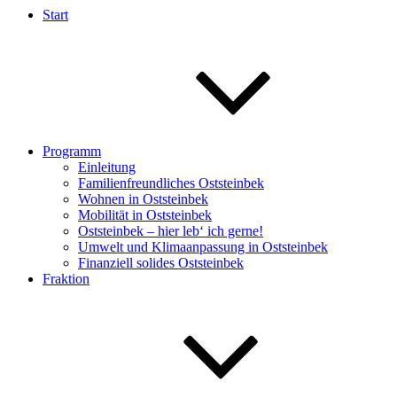
Start
Programm
Einleitung
Familienfreundliches Oststeinbek
Wohnen in Oststeinbek
Mobilität in Oststeinbek
Oststeinbek – hier leb‘ ich gerne!
Umwelt und Klimaanpassung in Oststeinbek
Finanziell solides Oststeinbek
Fraktion