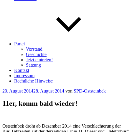
Partei
Vorstand
Geschichte
Jetzt eintreten!
Satzung
Kontakt
Impressum
Rechtliche Hinweise
Veröffentlicht
20. August 2014
28. August 2014
von
SPD-Oststeinbek
am
11er, komm bald wieder!
Oststeinbek droht ab Dezember 2014 eine Verschlechterung der
Bus-Taktzeiten auf der derzeitigen Linie 11. Dieser sog. „Metrobus“