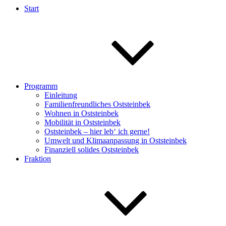
Start
Programm
Einleitung
Familienfreundliches Oststeinbek
Wohnen in Oststeinbek
Mobilität in Oststeinbek
Oststeinbek – hier leb‘ ich gerne!
Umwelt und Klimaanpassung in Oststeinbek
Finanziell solides Oststeinbek
Fraktion